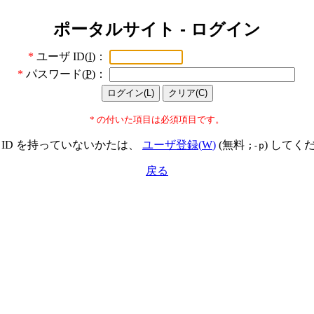
ポータルサイト - ログイン
*
ユーザ ID(
I
)：
*
パスワード(
P
)：
* の付いた項目は必須項目です。
 ID を持っていないかたは、
ユーザ登録(
W
)
(無料
) してく
;-p
戻る